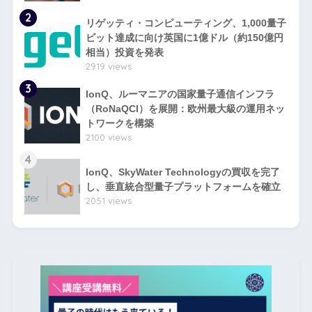
2
リゲッティ・コンピューティング、1,000量子
ビット達成に向け英国に1億ドル（約150億円
相当）投資を発表
2919 views
3
IonQ、ルーマニアの国家量子通信インフラ
（RoNaQCI）を展開：欧州最大級の運用ネッ
トワークを構築
2100 views
4
IonQ、SkyWater Technologyの買収を完了
し、垂直統合型量子プラットフォームを確立
2051 views