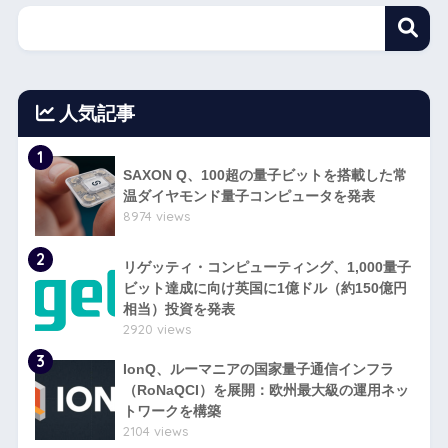
人気記事
1
SAXON Q、100超の量子ビットを搭載した常
温ダイヤモンド量子コンピュータを発表
8974 views
2
リゲッティ・コンピューティング、1,000量子
ビット達成に向け英国に1億ドル（約150億円
相当）投資を発表
2920 views
3
IonQ、ルーマニアの国家量子通信インフラ
（RoNaQCI）を展開：欧州最大級の運用ネッ
トワークを構築
2104 views