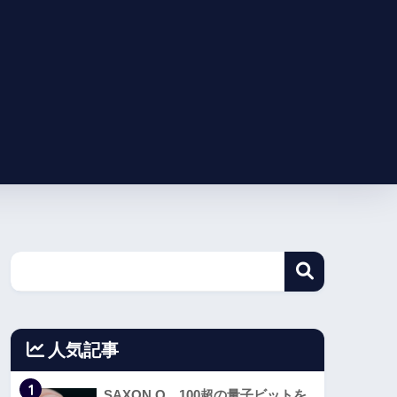
人気記事
1
SAXON Q、100超の量子ビットを