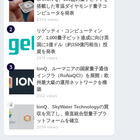
搭載した常温ダイヤモンド量子コ
ンピュータを発表
8956 views
2
リゲッティ・コンピューティン
グ、1,000量子ビット達成に向け英
国に1億ドル（約150億円相当）投
資を発表
2919 views
3
IonQ、ルーマニアの国家量子通信
インフラ（RoNaQCI）を展開：欧
州最大級の運用ネットワークを構
築
2102 views
4
IonQ、SkyWater Technologyの買
収を完了し、垂直統合型量子プラ
ットフォームを確立
2054 views