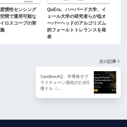
度慣性センシング
QuEra、ハーバード大学、イ
空間で運用可能な
ェール大学の研究者らが低オ
イロスコープの実
ーバーヘッドのアルゴリズム
施
的フォールトトレランスを発
表
次の記事
SandboxAQ、半導体サプ
ライチェーン強化のため5
億ドル（…