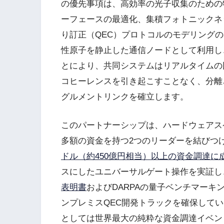
の優先事項は、高効率の光子収集のための
ーフェースの最適化、集積フォトニックネ
り訂正（QEC）プロトコルのモデリング
性原子を静止した通信ノードとして利用し
とにより、共同システムはリアルタイムの
コヒーレンスを引き起こすことなく、分離
グルメントリンクを確立します。
このパートナーシップは、ハードウェアス
多額の資金を持つ2つのリーダーを結びつ
ドル（約450億円相当）以上の資金調達に
スにしたユニバーサルゲート操作を実証し
表明書
およびDARPAの量子ベンチマーキ
ンプレミスQEC開発トラックを確保していま
としては世界最大の純粋な資金調達イベント