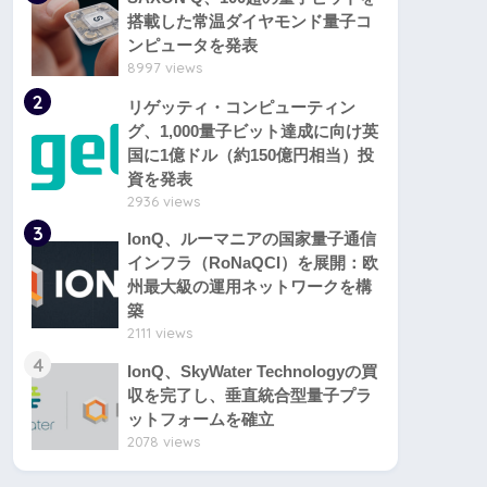
搭載した常温ダイヤモンド量子コ
ンピュータを発表
8997 views
2
リゲッティ・コンピューティン
グ、1,000量子ビット達成に向け英
国に1億ドル（約150億円相当）投
資を発表
2936 views
3
IonQ、ルーマニアの国家量子通信
インフラ（RoNaQCI）を展開：欧
州最大級の運用ネットワークを構
築
2111 views
4
IonQ、SkyWater Technologyの買
収を完了し、垂直統合型量子プラ
ットフォームを確立
2078 views