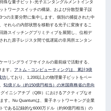
特殊な量子ビット-光子エンタングルメントインタ
ットワークスイッチの構築、および分散型量子誤
の3つの主要分野に集中します。個別の捕捉された中
、それらの内部状態を移動する光子に変換するこ
回路スイッチングプリミティブを展開し、位相デ
された原子レジスタ間で低遅延の非局所エンタン
ケーリングライフサイクルの最前線で活動する、
けます。
アトム・コンピューティングは、累計3億
成功
しており、1,200以上の物理量子ビットをベー
、
$1億ドル（約150億円相当）の米国商務省の意向
ングイニシアチブ（QBI）におけるアクティブなオ
す。Nu Quantumは、量子ネットワーキング企業
である記録的な6000万ドル（約90億円相当）の