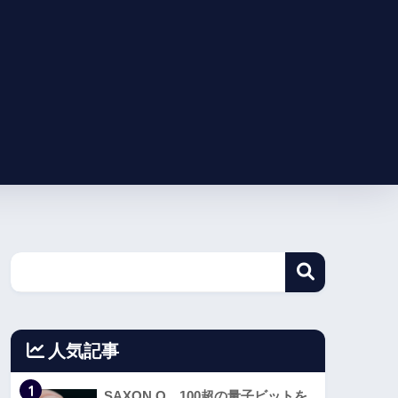
人気記事
1
SAXON Q、100超の量子ビットを