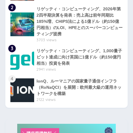
2
リゲッティ・コンピューティング、2026年第
2四半期決算を発表：売上高は前年同期比
185%増、CHIPS法による1億ドル（約150億
円相当）のLOI、HPEとのスーパーコンピュー
ティング提携
3703 views
3
リゲッティ・コンピューティング、1,000量子
ビット達成に向け英国に1億ドル（約150億円
相当）投資を発表
2941 views
4
IonQ、ルーマニアの国家量子通信インフラ
（RoNaQCI）を展開：欧州最大級の運用ネッ
トワークを構築
2122 views