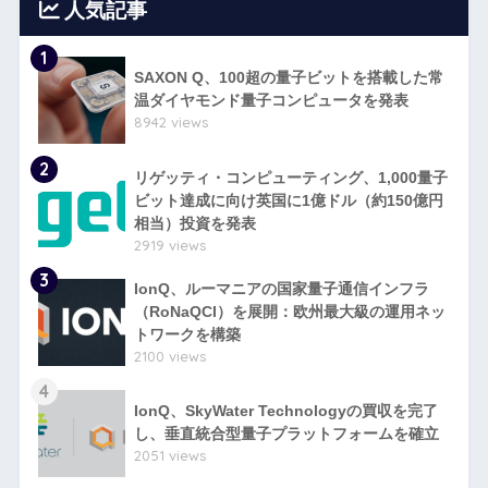
人気記事
1
SAXON Q、100超の量子ビットを搭載した常
温ダイヤモンド量子コンピュータを発表
8942 views
2
リゲッティ・コンピューティング、1,000量子
ビット達成に向け英国に1億ドル（約150億円
相当）投資を発表
2919 views
3
IonQ、ルーマニアの国家量子通信インフラ
（RoNaQCI）を展開：欧州最大級の運用ネッ
トワークを構築
2100 views
4
IonQ、SkyWater Technologyの買収を完了
し、垂直統合型量子プラットフォームを確立
2051 views