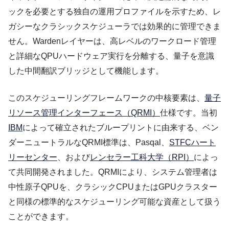
ックを必要とする独自の運用プロファイルを示すため、レ
ガシーなクラシックスケジューラでは効果的に管理できま
せん。Wardenレイヤーは、高レベルのワークロード管理
と詳細なQPUハードウェア実行を分離する、量子を意識
した中間翻訳ブリッジとして機能します。
このスケジューリングフレームワークの中核要素は、
量子
リソース管理インターフェース（QRMI）
仕様です。当初
IBM
によって確立されたブループリントに由来する、ベン
ダーニュートラルなQRMI標準は、Pasqal、
STFCハート
リーセンター
、および
レンセラー工科大学（RPI）
によっ
て共同開発されました。QRMIにより、システム管理者は
中性原子QPUを、クラシックCPUまたはGPUクラスター
と同様の標準的なスケジューリング可能な資産として扱う
ことができます。