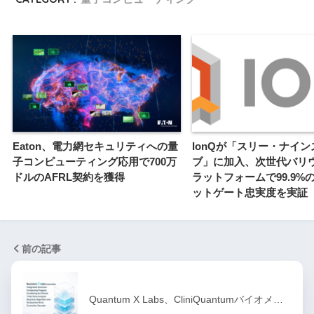
Eaton、電力網セキュリティへの量
IonQが「スリー・ナイ
子コンピューティング応用で700万
ブ」に加入、次世代バリ
ドルのAFRL契約を獲得
ラットフォームで99.9%
ットゲート忠実度を実証
前の記事
Quantum X Labs、CliniQuantumバイオメ…