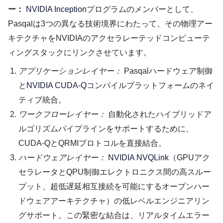
ー：
NVIDIA Inception
プログラムのメンバーとして、
Pasqalは3つの異なる技術境界にわたって、その物理アー
キテクチャをNVIDIAのアクセラレーテッドコンピューテ
ィングスタックにリンクさせています。
アプリケーションレイヤー：
Pasqalハードウェア制御
と
NVIDIA CUDA-Q
コンパイルプラットフォームのネイ
ティブ統合。
ワークフローレイヤー：
自動化されたハイブリッドア
ルゴリズムパイプラインをサポートするために、
CUDA-QとQRMIプロトコルを直接結合。
ハードウェアレイヤー：
NVIDIA NVQLink
（GPUアク
セラレータとQPU制御エレクトロニクス間の高スルー
プット、超低遅延相互接続を可能にするオープンハー
ドウェアアーキテクチャ）の低レベルエンジニアリン
グサポート。この緊密な結合は、リアルタイムエラー