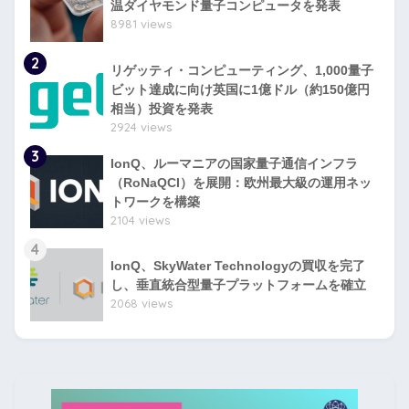
温ダイヤモンド量子コンピュータを発表
8981 views
2
リゲッティ・コンピューティング、1,000量子
ビット達成に向け英国に1億ドル（約150億円
相当）投資を発表
2924 views
3
IonQ、ルーマニアの国家量子通信インフラ
（RoNaQCI）を展開：欧州最大級の運用ネッ
トワークを構築
2104 views
4
IonQ、SkyWater Technologyの買収を完了
し、垂直統合型量子プラットフォームを確立
2068 views