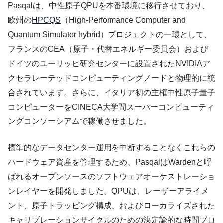
Pasqalは、中性原子QPUを本番環境に移行させており、
欧州の
HPCQS
（High-Performance Computer and
Quantum Simulator hybrid）プロジェクトの一環として、
フランスのCEA（原子・代替エネルギー委員会）および
ドイツのユーリッヒ研究センターに設置されたNVIDIAア
クセラレーテッドコンピューティングノードと物理的に統
合されています。さらに、イタリア初の主権中性原子量子
コンピューターをCINECA大学間スーパーコンピューティ
ングコンソーシアムで稼働させました。
標準的なデータセンター運用を中断することなくこれらの
ハードウェア資産を管理するため、PasqalはWardenと呼
ばれるオープンソースのソフトウェアオーケストレーショ
ンレイヤーを開発しました。QPUは、レーザーアライメ
ント、原子トラッピング構成、およびローカライズされた
キャリブレーションサイクルのための決定論的な時間ブロ