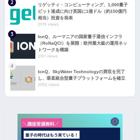
2
リゲッティ・コンピューティング、1,000量子
ビット達成に向け英国に1億ドル（約150億円
相当）投資を発表
2919 views
3
IonQ、ルーマニアの国家量子通信インフラ
（RoNaQCI）を展開：欧州最大級の運用ネッ
トワークを構築
2101 views
4
IonQ、SkyWater Technologyの買収を完了
し、垂直統合型量子プラットフォームを確立
2052 views