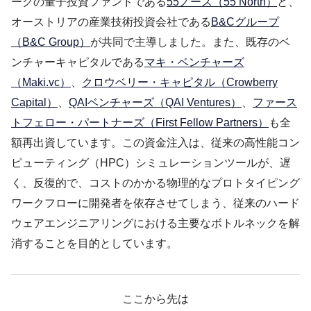
ークの量子投資ファンドである
55ノース（55 North）
と、
オーストリアの産業技術投資会社である
B&Cグループ
（B&C Group）
が共同で主導しました。また、既存のベ
ンチャーキャピタルである
マキ・ベンチャーズ
（Maki.vc）
、
クロウベリー・キャピタル（Crowberry
Capital）
、
QAIベンチャーズ（QAI Ventures）
、
ファース
トフェロー・パートナーズ（First Fellow Partners）
も全
額再出資しています。この資金注入は、従来の高性能コン
ピューティング（HPC）シミュレーションツールが、遅
く、反復的で、コストのかかる物理的なプロトタイピング
ワークフローに開発者を依存させてしまう、従来のハード
ウェアエンジニアリングにおける主要なボトルネックを解
消することを目的としています。
ここから先は