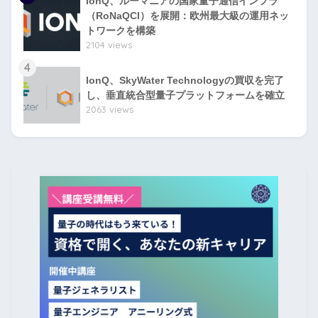
IonQ、ルーマニアの国家量子通信インフラ
（RoNaQCI）を展開：欧州最大級の運用ネッ
トワークを構築
2104 views
4
IonQ、SkyWater Technologyの買収を完了
し、垂直統合型量子プラットフォームを確立
2063 views