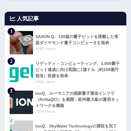
人気記事
1
SAXON Q、100超の量子ビットを搭載した常
温ダイヤモンド量子コンピュータを発表
8983 views
2
リゲッティ・コンピューティング、1,000量子
ビット達成に向け英国に1億ドル（約150億円
相当）投資を発表
2926 views
3
IonQ、ルーマニアの国家量子通信インフラ
（RoNaQCI）を展開：欧州最大級の運用ネッ
トワークを構築
2105 views
4
IonQ、SkyWater Technologyの買収を完了