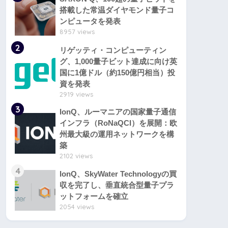
搭載した常温ダイヤモンド量子コ
ンピュータを発表
8957 views
2
リゲッティ・コンピューティン
グ、1,000量子ビット達成に向け英
国に1億ドル（約150億円相当）投
資を発表
2919 views
3
IonQ、ルーマニアの国家量子通信
インフラ（RoNaQCI）を展開：欧
州最大級の運用ネットワークを構
築
2102 views
4
IonQ、SkyWater Technologyの買
収を完了し、垂直統合型量子プラ
ットフォームを確立
2054 views