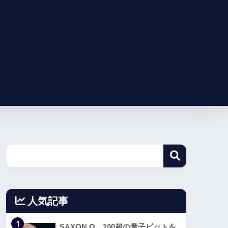
人気記事
1
SAXON Q、100超の量子ビットを