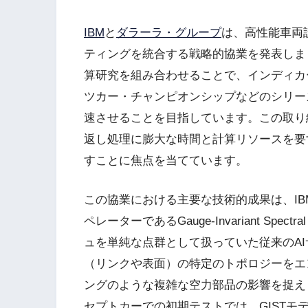
IBM
と
ダラーラ・グループ
は、高性能車両
ティングを統合する戦略的協業を発表しま
算研究を組み合わせることで、インディカー
ツカー・チャンピオンシップなどのシリー
速させることを目指しています。この取り
返し処理に膨大な時間と計算リソースを要
すことに焦点を当てています。
この協業における主要な技術的成果は、I
ペレーターであるGauge-Invariant Spect
ュを単純な点群として扱っていた従来のAI
（リンクや表面）の特定のトポロジーをエ
ングのような複雑な空力部品の影響を捉えま
セプトカーでの初期テストでは、GISTモ