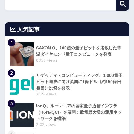
人気記事
1
SAXON Q、100超の量子ビットを搭載した常
温ダイヤモンド量子コンピュータを発表
8955 views
2
リゲッティ・コンピューティング、1,000量子
ビット達成に向け英国に1億ドル（約150億円
相当）投資を発表
2919 views
3
IonQ、ルーマニアの国家量子通信インフラ
（RoNaQCI）を展開：欧州最大級の運用ネッ
トワークを構築
2102 views