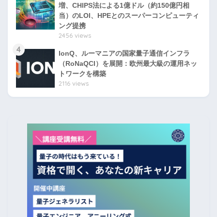
増、CHIPS法による1億ドル（約150億円相
当）のLOI、HPEとのスーパーコンピューティ
ング提携
2456 views
4
IonQ、ルーマニアの国家量子通信インフラ
（RoNaQCI）を展開：欧州最大級の運用ネッ
トワークを構築
2116 views