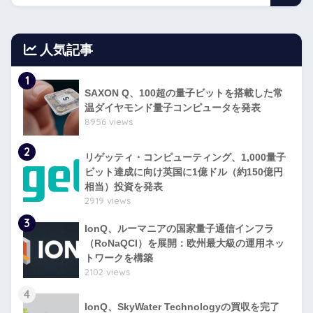
人気記事
1
SAXON Q、100超の量子ビットを搭載した常
温ダイヤモンド量子コンピュータを発表
8956 views
2
リゲッティ・コンピューティング、1,000量子
ビット達成に向け英国に1億ドル（約150億円
相当）投資を発表
2919 views
3
IonQ、ルーマニアの国家量子通信インフラ
（RoNaQCI）を展開：欧州最大級の運用ネッ
トワークを構築
2102 views
4
IonQ、SkyWater Technologyの買収を完了