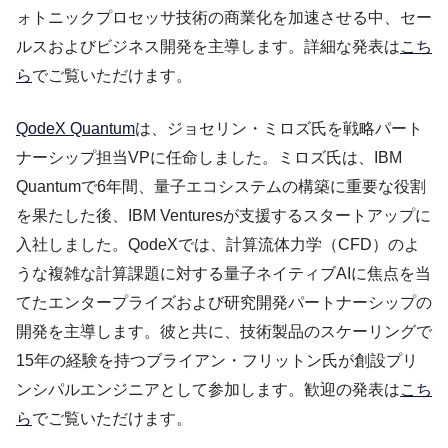
ォトニックプロセッサ技術の商業化を加速させる中、セー
ルスおよびビジネス開発を主導します。詳細な発表は
こち
ら
でご覧いただけます。
QodeX Quantum
は、ジョセリン・ミロズ氏を戦略パート
ナーシップ担当VPに任命しました。ミロズ氏は、IBM
Quantumで6年間、量子エコシステムの構築に重要な役割
を果たした後、IBM Venturesが支援するスタートアップに
入社しました。QodeXでは、計算流体力学（CFD）のよ
うな複雑な計算課題に対する量子ネイティブAIに焦点を当
てたエンタープライズおよび研究開発パートナーシップの
開発を主導します。彼と共に、技術製品のスケーリングで
15年の経験を持つブライアン・フリットン氏が創設プリ
ンシパルエンジニアとして参加します。歓迎の発表は
こち
ら
でご覧いただけます。