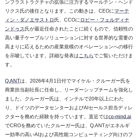
ンフラストラクチャの拡張に注力するマールテン・ヘンド
リクス氏の後任となります。この動きは、CEOに
マーテ
ィン・ダノエサストロ
氏、CCOに
ロビー・フェルディナ
ンドゥス
氏が最近任命されたことに続くもので、信頼性の
高い量子ケーブルソリューションに対する世界的な需要の
高まりに応えるための産業規模のオペレーションへの移行
を示唆しています。詳細な発表は
こちら
でご覧いただけま
す。
Q.ANT
は、2026年4月1日付でマイケル・クルーガー氏を
商業担当副社長に任命し、リーダーシップチームを強化し
ました。クルーガー氏は、インテルで20年以上にわた
り、ドイツのデータセンターおよびAIセールス担当ディレ
クターを務めた経験を持っています。直近では
co-mind.ai
でCROを務めていたクルーガー氏は、Q.ANTがエネルギ
ー効率の高いAIおよび高性能コンピューティング向けのフ