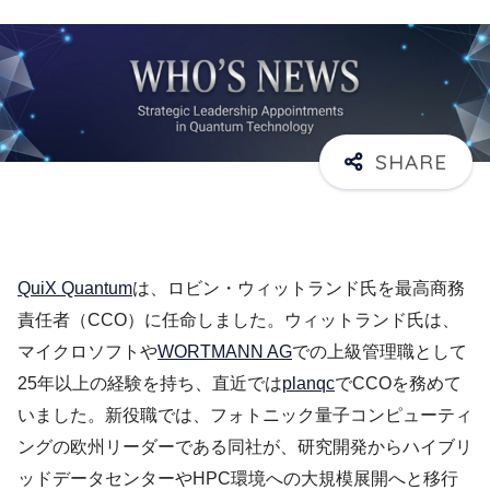
QuiX Quantum
は、ロビン・ウィットランド氏を最高商務
責任者（CCO）に任命しました。ウィットランド氏は、
マイクロソフトや
WORTMANN AG
での上級管理職として
25年以上の経験を持ち、直近では
planqc
でCCOを務めて
いました。新役職では、フォトニック量子コンピューティ
ングの欧州リーダーである同社が、研究開発からハイブリ
ッドデータセンターやHPC環境への大規模展開へと移行