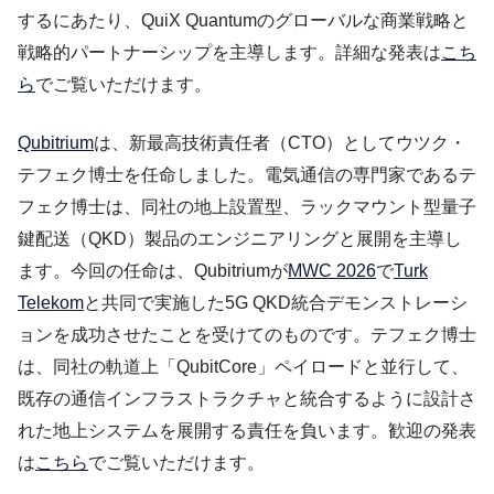
するにあたり、QuiX Quantumのグローバルな商業戦略と
戦略的パートナーシップを主導します。詳細な発表は
こち
ら
でご覧いただけます。
Qubitrium
は、新最高技術責任者（CTO）としてウツク・
テフェク博士を任命しました。電気通信の専門家であるテ
フェク博士は、同社の地上設置型、ラックマウント型量子
鍵配送（QKD）製品のエンジニアリングと展開を主導し
ます。今回の任命は、Qubitriumが
MWC 2026
で
Turk
Telekom
と共同で実施した5G QKD統合デモンストレーシ
ョンを成功させたことを受けてのものです。テフェク博士
は、同社の軌道上「QubitCore」ペイロードと並行して、
既存の通信インフラストラクチャと統合するように設計さ
れた地上システムを展開する責任を負います。歓迎の発表
は
こちら
でご覧いただけます。