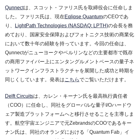
Qunnect
は、スコット・ファリス氏を取締役会に任命しま
した。ファリス氏は、現在
Eqlipse Quantum
のCEOであ
り、
LightPath Technologies (NASDAQ: LPTH)
の会長を務
めており、国家安全保障およびフォトニクス技術の商業化
において数十年の経験を持っています。今回の任命は、
Qunnectがニューヨークやベルリンなどの主要都市で既存
の商用ファイバー上にエンタングルメントベースの量子ネ
ットワークインフラストラクチャを展開した成功と時期を
同じくしています。発表は
こちら
でご覧いただけます。
Delft Circuits
は、カレン・キーナン氏を最高執行責任者
（COO）に任命し、同社をグローバルな量子I/Oハードウ
ェア製造プラットフォームへと移行させることを主導しま
す。航空宇宙エンジニアで元ZebrandsのCOOであるキー
ナン氏は、同社のオランダにおける「Quantum Fab」イ