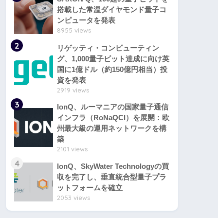
搭載した常温ダイヤモンド量子コ
ンピュータを発表
8955 views
2
リゲッティ・コンピューティン
グ、1,000量子ビット達成に向け英
国に1億ドル（約150億円相当）投
資を発表
2919 views
3
IonQ、ルーマニアの国家量子通信
インフラ（RoNaQCI）を展開：欧
州最大級の運用ネットワークを構
築
2101 views
4
IonQ、SkyWater Technologyの買
収を完了し、垂直統合型量子プラ
ットフォームを確立
2053 views