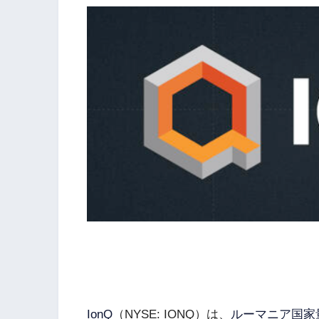
IonQ
（NYSE: IONQ）は、
ルーマニア国家量