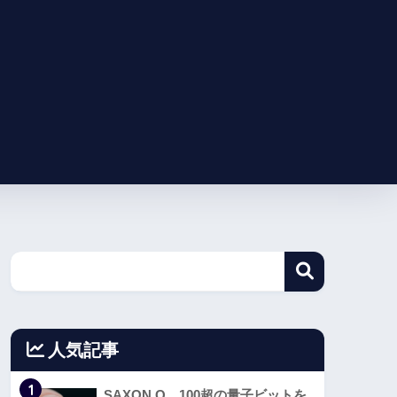
人気記事
1
SAXON Q、100超の量子ビットを