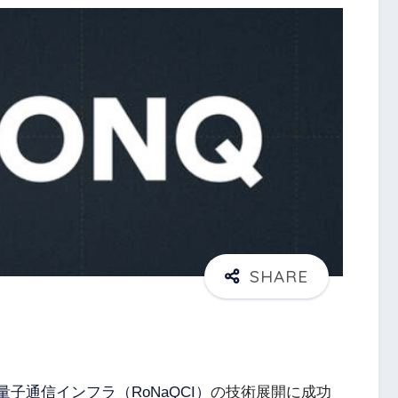
子通信インフラ（RoNaQCI）
の技術展開に成功