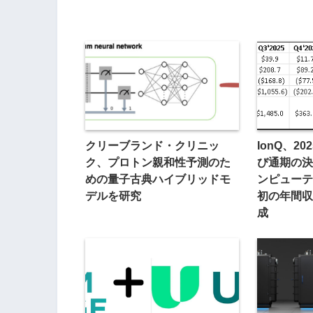
クリーブランド・クリニッ
IonQ、2
ク、プロトン親和性予測のた
び通期の決
めの量子古典ハイブリッドモ
ンピューテ
デルを研究
初の年間収
成