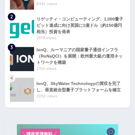
8942 views
2
リゲッティ・コンピューティング、1,000量子
ビット達成に向け英国に1億ドル（約150億円
相当）投資を発表
2919 views
3
IonQ、ルーマニアの国家量子通信インフラ
（RoNaQCI）を展開：欧州最大級の運用ネッ
トワークを構築
2100 views
4
IonQ、SkyWater Technologyの買収を完了
し、垂直統合型量子プラットフォームを確立
2050 views