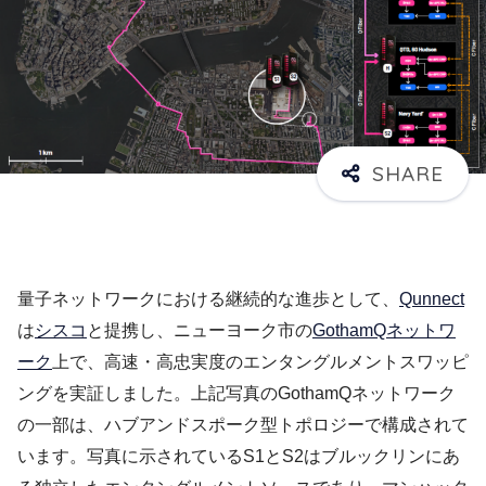
量子ネットワークにおける継続的な進歩として、
Qunnect
は
シスコ
と提携し、ニューヨーク市の
GothamQネットワ
ーク
上で、高速・高忠実度のエンタングルメントスワッピ
ングを実証しました。上記写真のGothamQネットワーク
の一部は、ハブアンドスポーク型トポロジーで構成されて
います。写真に示されているS1とS2はブルックリンにあ