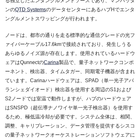
る独立したエンタングルメントソースであり、マンハッタ
ンの
QTD Systems
のデータセンターにあるハブHでエンタ
ングルメントスワッピングが行われます。
ノードは、都市の通りを走る標準的な通信グレードの光フ
ァイバーケーブル17.6kmで接続されており、発生しうる
あらゆるノイズ源が存在します。使用されているハードウ
ェアはQunnectの
Carina
製品で、量子ネットワークコンポ
ーネント、検出器、タイムタガー、同期電子機器が含まれ
ています。Carinaハードウェアは、SPAD（単一光子アバ
ランシェダイオード）検出器を使用する周辺のS1および
S2ノードでは室温で動作しますが、ハブのハードウェア
はSNSPD（超伝導ナノワイヤ単一光子検出器）を使用す
るため、極低温冷却が必要です。システム全体は、相関、
調整、キャリブレーション、データ管理を提供するシスコ
の量子ネットワークオーケストレーションソフトウェアに