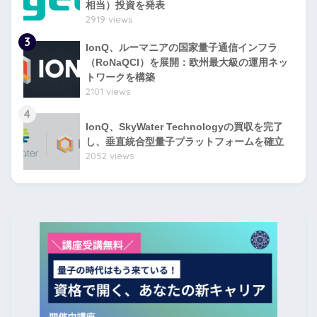
相当）投資を発表
2919 views
3
IonQ、ルーマニアの国家量子通信インフラ
（RoNaQCI）を展開：欧州最大級の運用ネッ
トワークを構築
2101 views
4
IonQ、SkyWater Technologyの買収を完了
し、垂直統合型量子プラットフォームを確立
2052 views