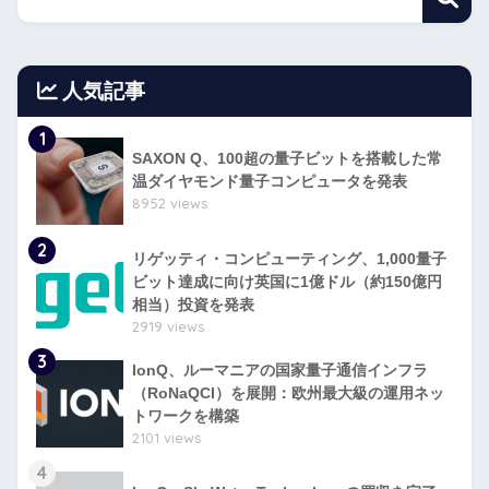
人気記事
1
SAXON Q、100超の量子ビットを搭載した常
温ダイヤモンド量子コンピュータを発表
8952 views
2
リゲッティ・コンピューティング、1,000量子
ビット達成に向け英国に1億ドル（約150億円
相当）投資を発表
2919 views
3
IonQ、ルーマニアの国家量子通信インフラ
（RoNaQCI）を展開：欧州最大級の運用ネッ
トワークを構築
2101 views
4