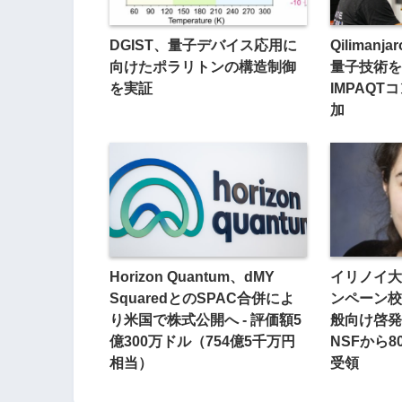
DGIST、量子デバイス応用に
Qiliman
向けたポラリトンの構造制御
量子技術を
を実証
IMPAQ
加
Horizon Quantum、dMY
イリノイ大
SquaredとのSPAC合併によ
ンペーン校
り米国で株式公開へ - 評価額5
般向け啓発
億300万ドル（754億5千万円
NSFから
相当）
受領