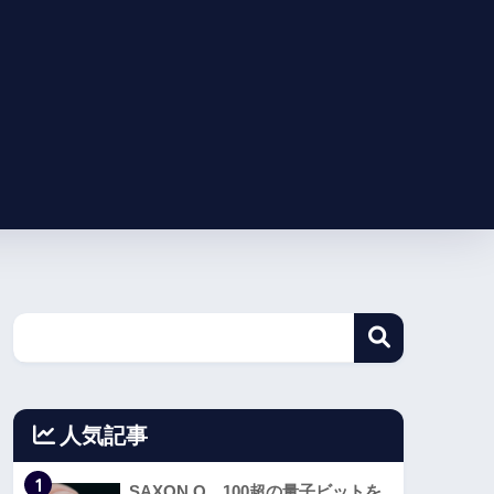
人気記事
1
SAXON Q、100超の量子ビットを