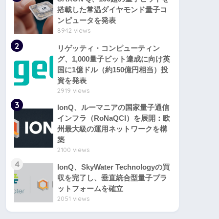
搭載した常温ダイヤモンド量子コ
ンピュータを発表
8942 views
2
リゲッティ・コンピューティン
グ、1,000量子ビット達成に向け英
国に1億ドル（約150億円相当）投
資を発表
2919 views
3
IonQ、ルーマニアの国家量子通信
インフラ（RoNaQCI）を展開：欧
州最大級の運用ネットワークを構
築
2100 views
4
IonQ、SkyWater Technologyの買
収を完了し、垂直統合型量子プラ
ットフォームを確立
2051 views