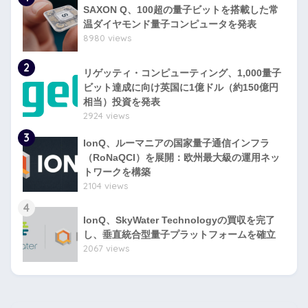
SAXON Q、100超の量子ビットを搭載した常
温ダイヤモンド量子コンピュータを発表
8980 views
2
リゲッティ・コンピューティング、1,000量子
ビット達成に向け英国に1億ドル（約150億円
相当）投資を発表
2924 views
3
IonQ、ルーマニアの国家量子通信インフラ
（RoNaQCI）を展開：欧州最大級の運用ネッ
トワークを構築
2104 views
4
IonQ、SkyWater Technologyの買収を完了
し、垂直統合型量子プラットフォームを確立
2067 views