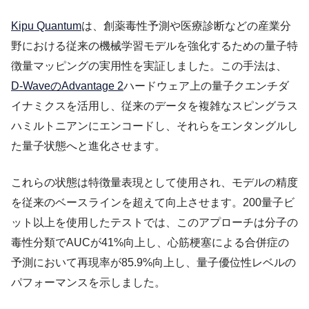
Kipu Quantum
は、創薬毒性予測や医療診断などの産業分
野における従来の機械学習モデルを強化するための量子特
徴量マッピングの実用性を実証しました。この手法は、
D-WaveのAdvantage 2
ハードウェア上の量子クエンチダ
イナミクスを活用し、従来のデータを複雑なスピングラス
ハミルトニアンにエンコードし、それらをエンタングルし
た量子状態へと進化させます。
これらの状態は特徴量表現として使用され、モデルの精度
を従来のベースラインを超えて向上させます。200量子ビ
ット以上を使用したテストでは、このアプローチは分子の
毒性分類でAUCが41%向上し、心筋梗塞による合併症の
予測において再現率が85.9%向上し、量子優位性レベルの
パフォーマンスを示しました。