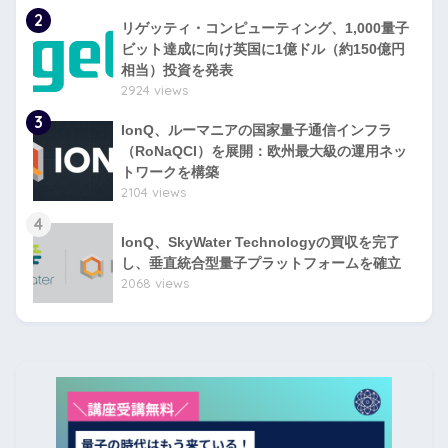
2
リゲッティ・コンピューティング、1,000量子
ビット達成に向け英国に1億ドル（約150億円
相当）投資を発表
2924 views
3
IonQ、ルーマニアの国家量子通信インフラ
（RoNaQCI）を展開：欧州最大級の運用ネッ
トワークを構築
2104 views
4
IonQ、SkyWater Technologyの買収を完了
し、垂直統合型量子プラットフォームを確立
2068 views