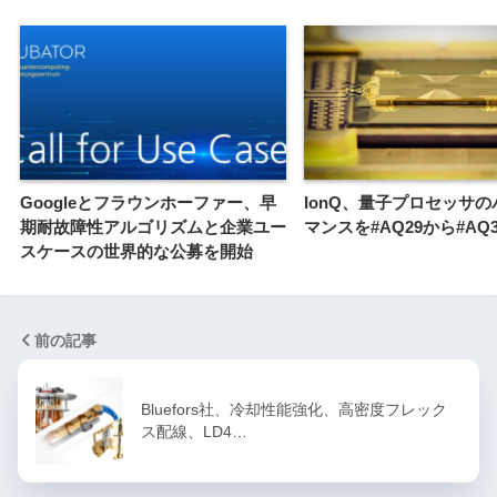
Googleとフラウンホーファー、早
IonQ、量子プロセッサ
期耐故障性アルゴリズムと企業ユー
マンスを#AQ29から#AQ
スケースの世界的な公募を開始
前の記事
Bluefors社、冷却性能強化、高密度フレック
ス配線、LD4…