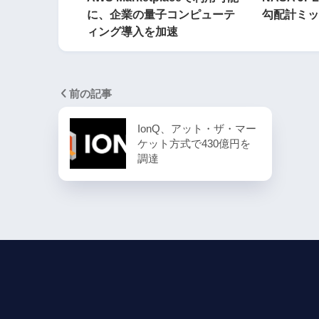
に、企業の量子コンピューテ
勾配計ミッ
ィング導入を加速
前の記事
IonQ、アット・ザ・マー
ケット方式で430億円を
調達