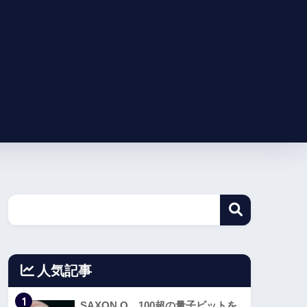
人気記事
1
SAXON Q、100超の量子ビットを