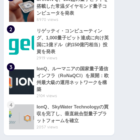
搭載した常温ダイヤモンド量子コ
ンピュータを発表
8970 views
2
リゲッティ・コンピューティン
グ、1,000量子ビット達成に向け英
国に1億ドル（約150億円相当）投
資を発表
2919 views
3
IonQ、ルーマニアの国家量子通信
インフラ（RoNaQCI）を展開：欧
州最大級の運用ネットワークを構
築
2104 views
4
IonQ、SkyWater Technologyの買
収を完了し、垂直統合型量子プラ
ットフォームを確立
2057 views