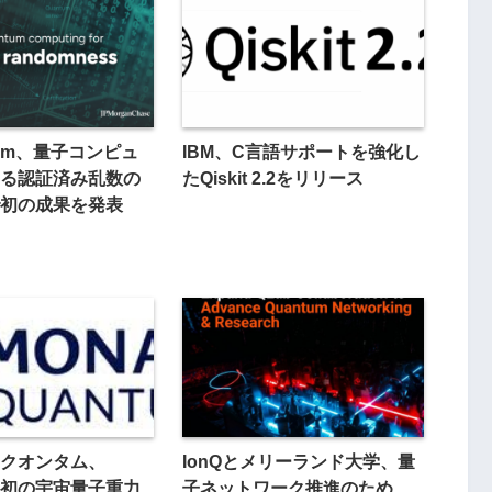
nuum、量子コンピュ
IBM、C言語サポートを強化し
る認証済み乱数の
たQiskit 2.2をリリース
初の成果を発表
クオンタム、
IonQとメリーランド大学、量
PL初の宇宙量子重力
子ネットワーク推進のため