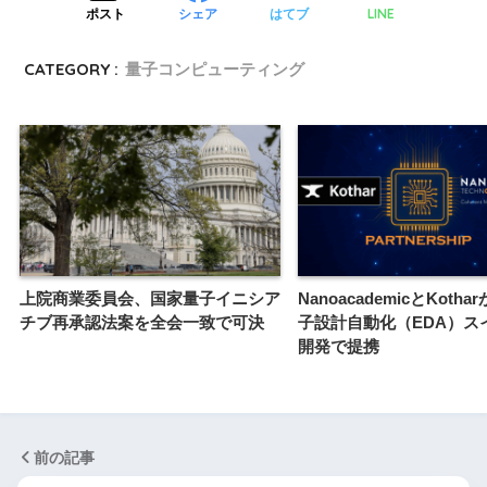
LINE
ポスト
シェア
はてブ
CATEGORY :
量子コンピューティング
上院商業委員会、国家量子イニシア
NanoacademicとKoth
チブ再承認法案を全会一致で可決
子設計自動化（EDA）ス
開発で提携
前の記事