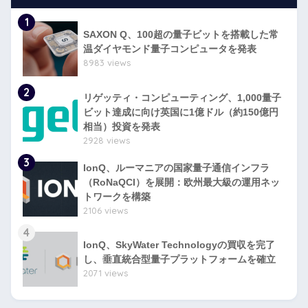
1
SAXON Q、100超の量子ビットを搭載した常
温ダイヤモンド量子コンピュータを発表
8983 views
2
リゲッティ・コンピューティング、1,000量子
ビット達成に向け英国に1億ドル（約150億円
相当）投資を発表
2928 views
3
IonQ、ルーマニアの国家量子通信インフラ
（RoNaQCI）を展開：欧州最大級の運用ネッ
トワークを構築
2106 views
4
IonQ、SkyWater Technologyの買収を完了
し、垂直統合型量子プラットフォームを確立
2071 views