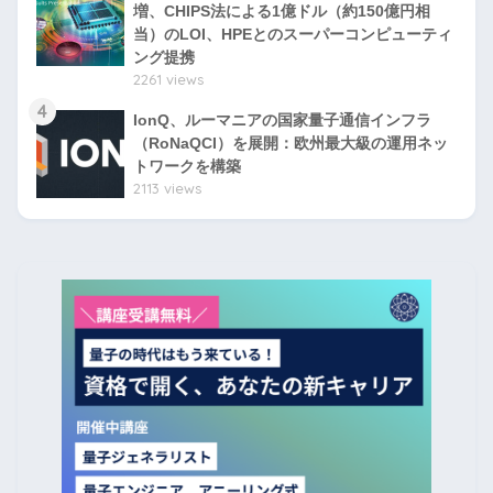
増、CHIPS法による1億ドル（約150億円相
当）のLOI、HPEとのスーパーコンピューティ
ング提携
2261 views
4
IonQ、ルーマニアの国家量子通信インフラ
（RoNaQCI）を展開：欧州最大級の運用ネッ
トワークを構築
2113 views