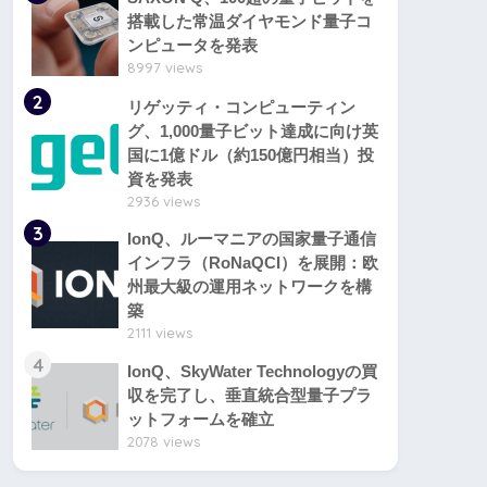
搭載した常温ダイヤモンド量子コ
ンピュータを発表
8997 views
2
リゲッティ・コンピューティン
グ、1,000量子ビット達成に向け英
国に1億ドル（約150億円相当）投
資を発表
2936 views
3
IonQ、ルーマニアの国家量子通信
インフラ（RoNaQCI）を展開：欧
州最大級の運用ネットワークを構
築
2111 views
4
IonQ、SkyWater Technologyの買
収を完了し、垂直統合型量子プラ
ットフォームを確立
2078 views