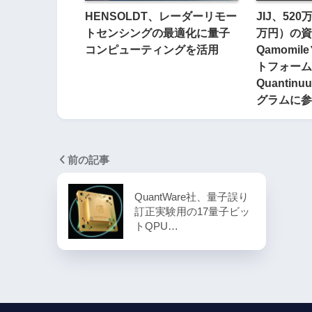
HENSOLDT、レーダーリモー
JIJ、520
トセンシングの最適化に量子
万円）の資
コンピューティングを活用
Qamomi
トフォーム
Quanti
グラムに参
前の記事
QuantWare社、量子誤り
訂正実験用の17量子ビッ
トQPU…