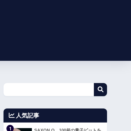
人気記事
1
SAXON Q、100超の量子ビットを