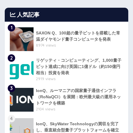
人気記事
1
SAXON Q、100超の量子ビットを搭載した常
温ダイヤモンド量子コンピュータを発表
8974 views
2
リゲッティ・コンピューティング、1,000量子
ビット達成に向け英国に1億ドル（約150億円
相当）投資を発表
2919 views
3
IonQ、ルーマニアの国家量子通信インフラ
（RoNaQCI）を展開：欧州最大級の運用ネッ
トワークを構築
2104 views
4
IonQ、SkyWater Technologyの買収を完了
し、垂直統合型量子プラットフォームを確立