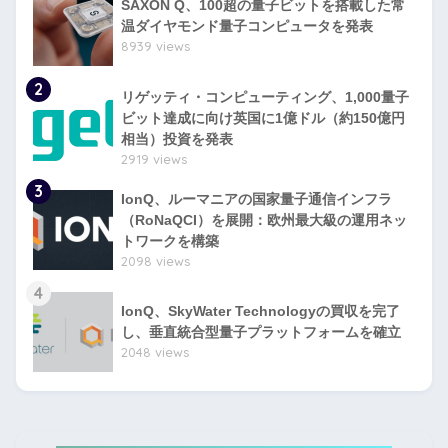
SAXON Q、100超の量子ビットを搭載した常
温ダイヤモンド量子コンピュータを発表
8939 views
2
リゲッティ・コンピューティング、1,000量子
ビット達成に向け英国に1億ドル（約150億円
相当）投資を発表
2919 views
3
IonQ、ルーマニアの国家量子通信インフラ
（RoNaQCI）を展開：欧州最大級の運用ネッ
トワークを構築
2098 views
4
IonQ、SkyWater Technologyの買収を完了
し、垂直統合型量子プラットフォームを確立
2048 views