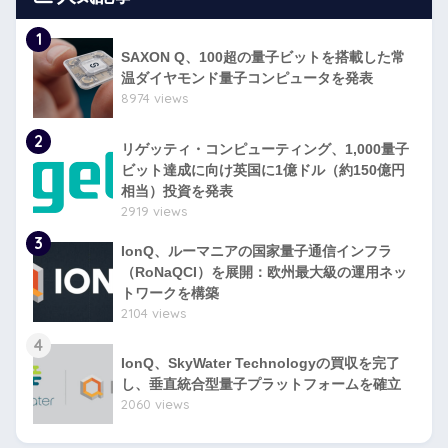
1
SAXON Q、100超の量子ビットを搭載した常
温ダイヤモンド量子コンピュータを発表
8974 views
2
リゲッティ・コンピューティング、1,000量子
ビット達成に向け英国に1億ドル（約150億円
相当）投資を発表
2919 views
3
IonQ、ルーマニアの国家量子通信インフラ
（RoNaQCI）を展開：欧州最大級の運用ネッ
トワークを構築
2104 views
4
IonQ、SkyWater Technologyの買収を完了
し、垂直統合型量子プラットフォームを確立
2060 views