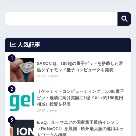
人気記事
1
SAXON Q、100超の量子ビットを搭載した常
温ダイヤモンド量子コンピュータを発表
8955 views
2
リゲッティ・コンピューティング、1,000量子
ビット達成に向け英国に1億ドル（約150億円
相当）投資を発表
2919 views
3
IonQ、ルーマニアの国家量子通信インフラ
（RoNaQCI）を展開：欧州最大級の運用ネッ
トワークを構築