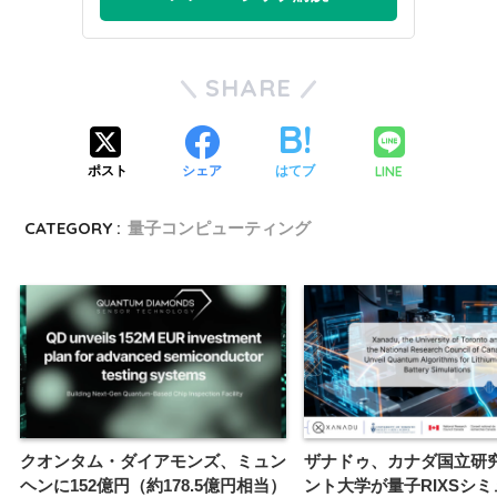
SHARE
LINE
ポスト
シェア
はてブ
CATEGORY :
量子コンピューティング
クオンタム・ダイアモンズ、ミュン
ザナドゥ、カナダ国立研
ヘンに152億円（約178.5億円相当）
ント大学が量子RIXSシ