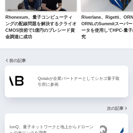
Rhonexum、量子コンピューティ
Riverlane、Rigetti、OR
ングの配線問題を解決するクライオ
ORNLのSummitスーパ
CMOS技術で1億円のプレシード資
ータを使用してHPC-量
金調達に成功
究
前の記事
Qolabが企業パートナーとしてシカゴ量子取
引所に参画
次の記事
IonQ、量子ネットワークと地上からドローン
への光リンクを調査…