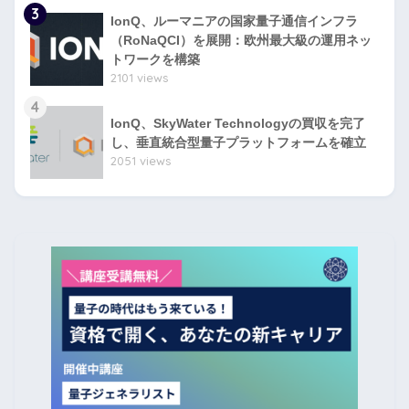
3
IonQ、ルーマニアの国家量子通信インフラ
（RoNaQCI）を展開：欧州最大級の運用ネッ
トワークを構築
2101 views
4
IonQ、SkyWater Technologyの買収を完了
し、垂直統合型量子プラットフォームを確立
2051 views