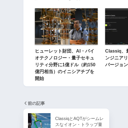
ヒューレット財団、AI・バイ
Classi
オテクノロジー・量子セキュ
ンジニアリ
リティ分野に1億ドル（約150
バージョン
億円相当）のイニシアチブを
開始
前の記事
ClassiqとAQTがシームレ
スなイオン・トラップ量