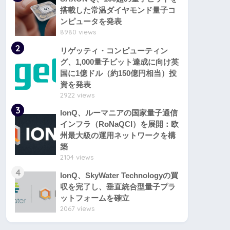
搭載した常温ダイヤモンド量子コ
ンピュータを発表
8980 views
2
リゲッティ・コンピューティン
グ、1,000量子ビット達成に向け英
国に1億ドル（約150億円相当）投
資を発表
2922 views
3
IonQ、ルーマニアの国家量子通信
インフラ（RoNaQCI）を展開：欧
州最大級の運用ネットワークを構
築
2104 views
4
IonQ、SkyWater Technologyの買
収を完了し、垂直統合型量子プラ
ットフォームを確立
2067 views