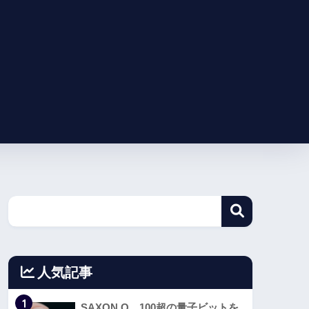
人気記事
1
SAXON Q、100超の量子ビットを