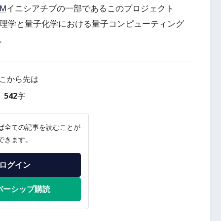
oM
イニシアチブの一部であるこのプロジェクト
物理学と量子化学における量子コンピューティング
。
こから先は
542字
ば全ての記事を読むことが
できます。
ログイン
バーシップ購読