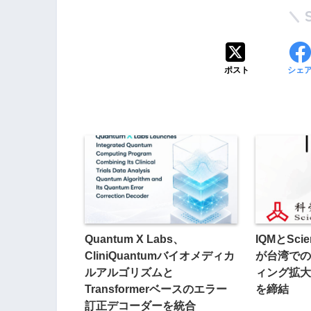
ポスト
シェ
Quantum X Labs、
IQMとScien
CliniQuantumバイオメディカ
が台湾での
ルアルゴリズムと
ィング拡大
Transformerベースのエラー
を締結
訂正デコーダーを統合