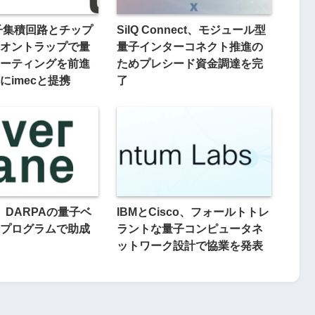
光子集積回路とチップ
SilQ Connect、モジュール型
オントラップで量
量子インターコネクト推進の
ーティングを前進
ためプレシード資金調達を完
にimecと提携
了
ne、DARPAの量子ベ
IBMとCisco、フォールトトレ
プログラムで助成
ラントな量子コンピュータネ
ットワーク設計で協業を発表