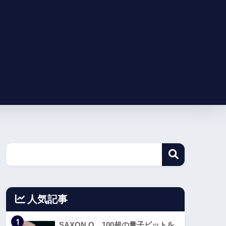
人気記事
1
SAXON Q、100超の量子ビットを