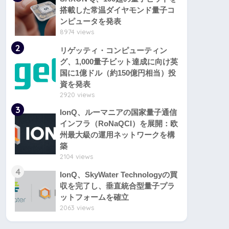
搭載した常温ダイヤモンド量子コ
ンピュータを発表
8974 views
2
リゲッティ・コンピューティン
グ、1,000量子ビット達成に向け英
国に1億ドル（約150億円相当）投
資を発表
2920 views
3
IonQ、ルーマニアの国家量子通信
インフラ（RoNaQCI）を展開：欧
州最大級の運用ネットワークを構
築
2104 views
4
IonQ、SkyWater Technologyの買
収を完了し、垂直統合型量子プラ
ットフォームを確立
2063 views