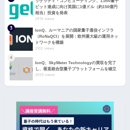
リゲッティ・コンピューティング、1,000量子
ビット達成に向け英国に1億ドル（約150億円
相当）投資を発表
2919 views
3
IonQ、ルーマニアの国家量子通信インフラ
（RoNaQCI）を展開：欧州最大級の運用ネッ
トワークを構築
2102 views
4
IonQ、SkyWater Technologyの買収を完了
し、垂直統合型量子プラットフォームを確立
2053 views