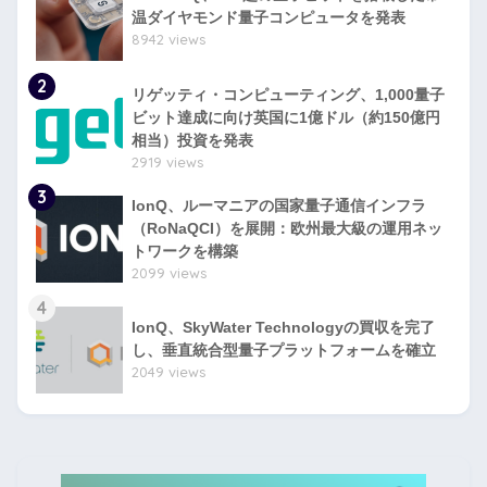
温ダイヤモンド量子コンピュータを発表
8942 views
2
リゲッティ・コンピューティング、1,000量子
ビット達成に向け英国に1億ドル（約150億円
相当）投資を発表
2919 views
3
IonQ、ルーマニアの国家量子通信インフラ
（RoNaQCI）を展開：欧州最大級の運用ネッ
トワークを構築
2099 views
4
IonQ、SkyWater Technologyの買収を完了
し、垂直統合型量子プラットフォームを確立
2049 views