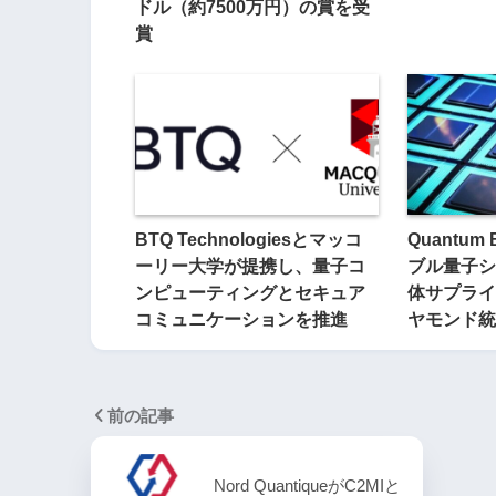
ドル（約7500万円）の賞を受
賞
BTQ Technologiesとマッコ
Quantum 
ーリー大学が提携し、量子コ
ブル量子シ
ンピューティングとセキュア
体サプライ
コミュニケーションを推進
ヤモンド統
前の記事
Nord QuantiqueがC2MIと