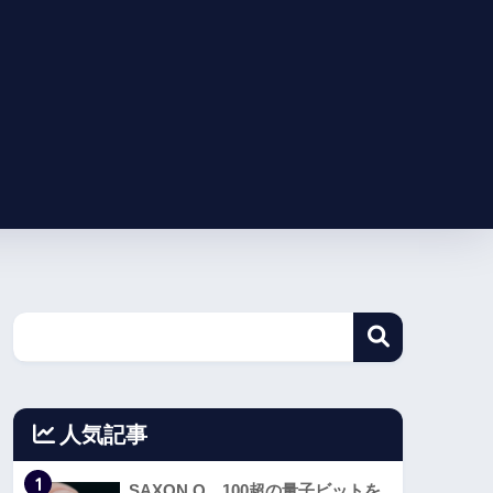
人気記事
1
SAXON Q、100超の量子ビットを