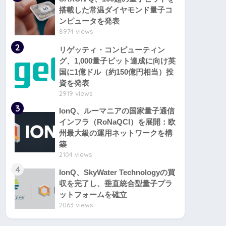
搭載した常温ダイヤモンド量子コ
ンピュータを発表
8974 views
2
リゲッティ・コンピューティン
グ、1,000量子ビット達成に向け英
国に1億ドル（約150億円相当）投
資を発表
2919 views
3
IonQ、ルーマニアの国家量子通信
インフラ（RoNaQCI）を展開：欧
州最大級の運用ネットワークを構
築
2104 views
4
IonQ、SkyWater Technologyの買
収を完了し、垂直統合型量子プラ
ットフォームを確立
2063 views