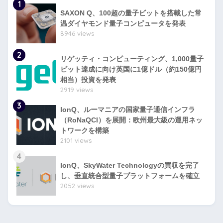
1
SAXON Q、100超の量子ビットを搭載した常
温ダイヤモンド量子コンピュータを発表
8946 views
2
リゲッティ・コンピューティング、1,000量子
ビット達成に向け英国に1億ドル（約150億円
相当）投資を発表
2919 views
3
IonQ、ルーマニアの国家量子通信インフラ
（RoNaQCI）を展開：欧州最大級の運用ネッ
トワークを構築
2101 views
4
IonQ、SkyWater Technologyの買収を完了
し、垂直統合型量子プラットフォームを確立
2052 views