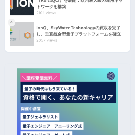
（RoNaQCI）を展開：欧州最大級の運用ネッ
トワークを構築
2104 views
4
IonQ、SkyWater Technologyの買収を完了
し、垂直統合型量子プラットフォームを確立
2057 views