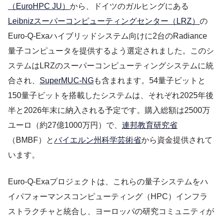
（EuroHPC JU）
から、ドイツのガルヒングにある
Leibnizスーパーコンピューティングセンター（LRZ）
の
Euro-Q-Exaハイブリッドシステム向けに2台のRadiance
量子コンピュータを提供するよう選定されました。このシ
ステムはLRZのスーパーコンピューティングシステムに統
合され、
SuperMUC-NG
も含まれます。54量子ビットと
150量子ビットを搭載したシステムは、それぞれ2025年後
半と2026年末に納入される予定です。購入総額は2500万
ユーロ（約27億1000万円）で、
連邦教育研究省
（BMBF）と
バイエルン州科学芸術省
から資金提供されて
います。
Euro-Q-Exaプロジェクトは、これらの量子システムをハ
イパフォーマンスコンピューティング（HPC）インフラ
ストラクチャと統合し、ヨーロッパの研究コミュニティが