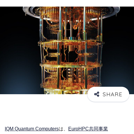
IQM Quantum Computers
は、
EuroHPC共同事業