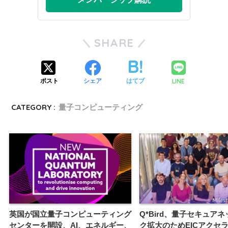
SHARE
LINE
ポスト
シェア
はてブ
CATEGORY :
量子コンピューティング
英国が国立量子コンピューティング
Q*Bird、量子セキュア
センターを開設、AI、エネルギー、
ク拡大のためEICアクセ