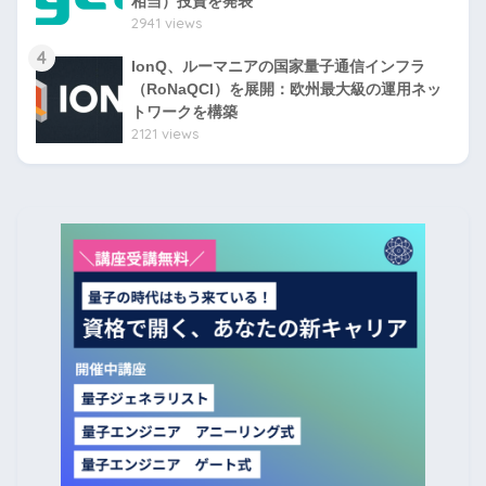
相当）投資を発表
2941 views
4
IonQ、ルーマニアの国家量子通信インフラ
（RoNaQCI）を展開：欧州最大級の運用ネッ
トワークを構築
2121 views