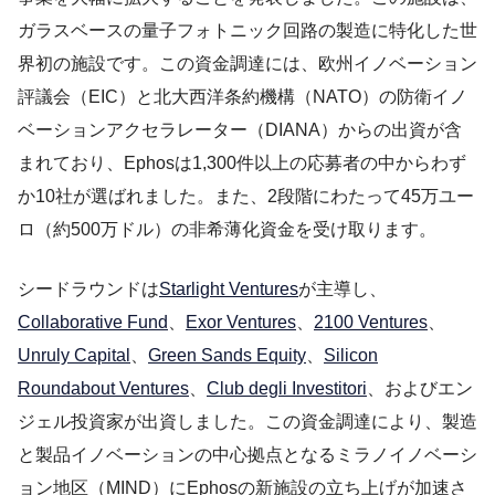
ガラスベースの量子フォトニック回路の製造に特化した世
界初の施設です。この資金調達には、欧州イノベーション
評議会（EIC）と北大西洋条約機構（NATO）の防衛イノ
ベーションアクセラレーター（DIANA）からの出資が含
まれており、Ephosは1,300件以上の応募者の中からわず
か10社が選ばれました。また、2段階にわたって45万ユー
ロ（約500万ドル）の非希薄化資金を受け取ります。
シードラウンドは
Starlight Ventures
が主導し、
Collaborative Fund
、
E
xor Ventures
、
2
100 Ventures
、
U
nruly Capital
、
Green Sands Equity
、
S
ilicon
Roundabout Ventures
、
C
lub degli Investitori
、およびエン
ジェル投資家が出資しました。この資金調達により、製造
と製品イノベーションの中心拠点となるミラノイノベーシ
ョン地区（MIND）にEphosの新施設の立ち上げが加速さ