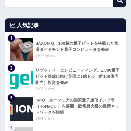
人気記事
1
SAXON Q、100超の量子ビットを搭載した常
温ダイヤモンド量子コンピュータを発表
8974 views
2
リゲッティ・コンピューティング、1,000量子
ビット達成に向け英国に1億ドル（約150億円
相当）投資を発表
2919 views
3
IonQ、ルーマニアの国家量子通信インフラ
（RoNaQCI）を展開：欧州最大級の運用ネッ
トワークを構築
2104 views
4