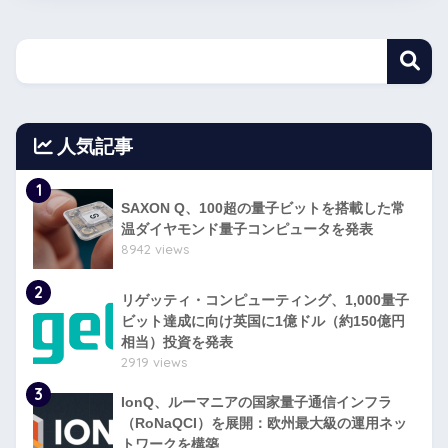
人気記事
1
SAXON Q、100超の量子ビットを搭載した常
温ダイヤモンド量子コンピュータを発表
8942 views
2
リゲッティ・コンピューティング、1,000量子
ビット達成に向け英国に1億ドル（約150億円
相当）投資を発表
2919 views
3
IonQ、ルーマニアの国家量子通信インフラ
（RoNaQCI）を展開：欧州最大級の運用ネッ
トワークを構築