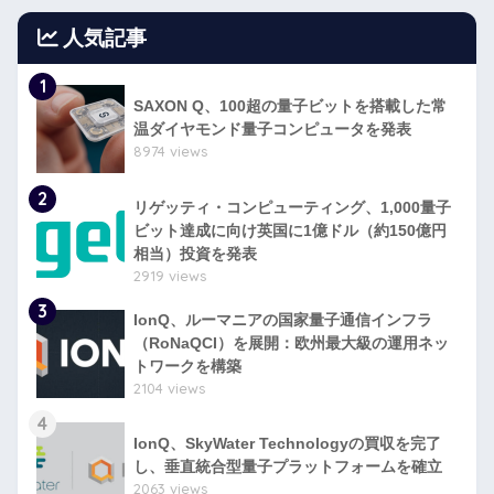
人気記事
1
SAXON Q、100超の量子ビットを搭載した常
温ダイヤモンド量子コンピュータを発表
8974 views
2
リゲッティ・コンピューティング、1,000量子
ビット達成に向け英国に1億ドル（約150億円
相当）投資を発表
2919 views
3
IonQ、ルーマニアの国家量子通信インフラ
（RoNaQCI）を展開：欧州最大級の運用ネッ
トワークを構築
2104 views
4
IonQ、SkyWater Technologyの買収を完了
し、垂直統合型量子プラットフォームを確立
2063 views