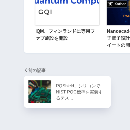
IQM、フィンランドに専用フ
Nanoaca
ァブ施設を開設
子電子設計
イートの開
前の記事
PQShield、シリコンで
NIST PQC標準を実装す
るテス…