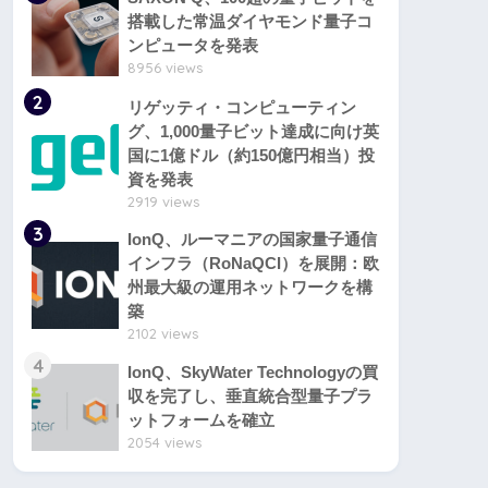
搭載した常温ダイヤモンド量子コ
ンピュータを発表
8956 views
2
リゲッティ・コンピューティン
グ、1,000量子ビット達成に向け英
国に1億ドル（約150億円相当）投
資を発表
2919 views
3
IonQ、ルーマニアの国家量子通信
インフラ（RoNaQCI）を展開：欧
州最大級の運用ネットワークを構
築
2102 views
4
IonQ、SkyWater Technologyの買
収を完了し、垂直統合型量子プラ
ットフォームを確立
2054 views