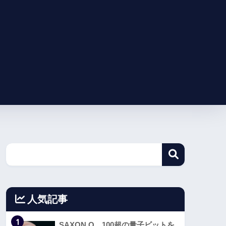
人気記事
1
SAXON Q、100超の量子ビットを