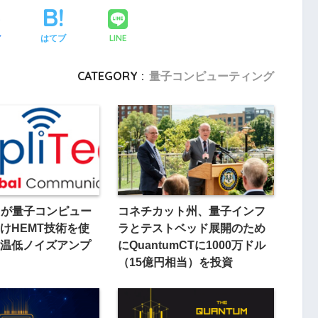
LINE
ア
はてブ
CATEGORY :
量子コンピューティング
echが量子コンピュー
コネチカット州、量子インフ
けHEMT技術を使
ラとテストベッド展開のため
温低ノイズアンプ
にQuantumCTに1000万ドル
（15億円相当）を投資