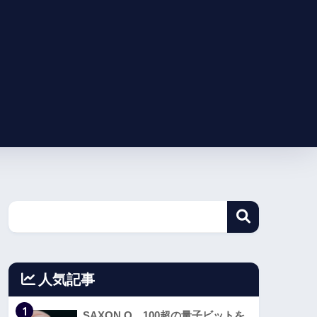
人気記事
1
SAXON Q、100超の量子ビットを