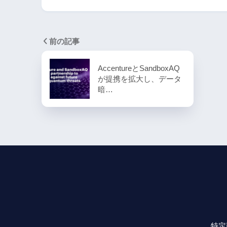
前の記事
AccentureとSandboxAQ
が提携を拡大し、データ
暗…
特定