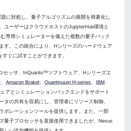
タスクと課題に対処し、量子アルゴリズムの展開を簡素化し
ーザーはクラウドホストのJupyterHub環境と
ターを含む専用シミュレーターを備えた複数の量子バック
ます。この統合により、Hシリーズのハードウェア
をすぐに試すことができます。
子プロセッサ、InQuanto™ソフトウェア、Hシリーズエ
r
、
Amazon Braket
、
Quantinuum H-series
、
IBM
ウェアとシミュレーションバックエンドをサポート
ータの共有を容易にし、管理者にリソース制御、
ラボレーションツールを提供します。また、一部
リーズ量子プロセッサを直接使用できましたが、Nexus
新しい追加機能を提供します。