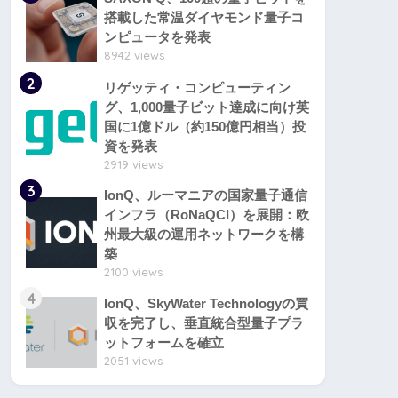
搭載した常温ダイヤモンド量子コ
ンピュータを発表
8942 views
2
リゲッティ・コンピューティン
グ、1,000量子ビット達成に向け英
国に1億ドル（約150億円相当）投
資を発表
2919 views
3
IonQ、ルーマニアの国家量子通信
インフラ（RoNaQCI）を展開：欧
州最大級の運用ネットワークを構
築
2100 views
4
IonQ、SkyWater Technologyの買
収を完了し、垂直統合型量子プラ
ットフォームを確立
2051 views