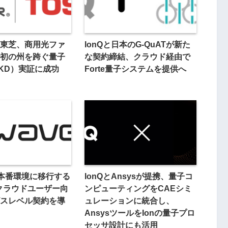
東芝、商用光ファ
IonQと日本のG-QuATが新た
初の州を跨ぐ量子
な契約締結、クラウド経由で
KD）実証に成功
Forte量子システムを提供へ
e、本番環境に移行する
IonQとAnsysが提携、量子コ
子クラウドユーザー向
ンピューティングをCAEシミ
スレベル契約を導
ュレーションに統合し、
AnsysツールをIonの量子プロ
セッサ設計にも活用