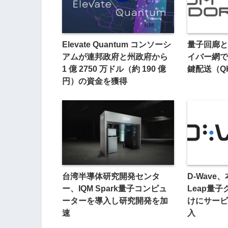
Elevate Quantum コンソーシ
量子回廊と
アムが連邦政府と州政府から
イバー網で
1 億 2750 万ドル（約 190 億
鍵配送（Q
円）の資金を獲得
台湾半導体研究開発センタ
D-Wav
ー、IQM Spark量子コンピュ
Leap量
ーターを導入し研究開発を加
けにサービ
速
入