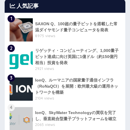
人気記事
1
SAXON Q、100超の量子ビットを搭載した常
温ダイヤモンド量子コンピュータを発表
8975 views
2
リゲッティ・コンピューティング、1,000量子
ビット達成に向け英国に1億ドル（約150億円
相当）投資を発表
2921 views
3
IonQ、ルーマニアの国家量子通信インフラ
（RoNaQCI）を展開：欧州最大級の運用ネッ
トワークを構築
2104 views
4
IonQ、SkyWater Technologyの買収を完了
し、垂直統合型量子プラットフォームを確立
2065 views