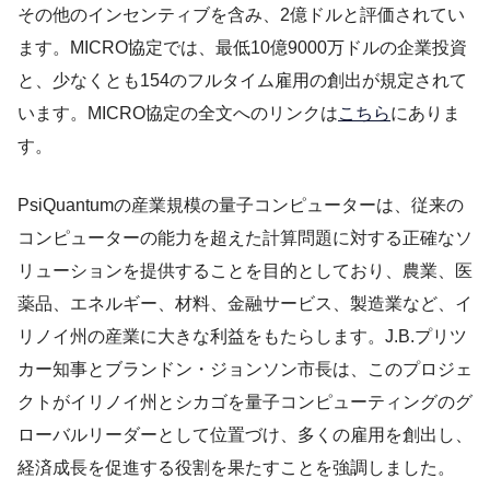
その他のインセンティブを含み、2億ドルと評価されてい
ます。MICRO協定では、最低10億9000万ドルの企業投資
と、少なくとも154のフルタイム雇用の創出が規定されて
います。MICRO協定の全文へのリンクは
こちら
にありま
す。
PsiQuantumの産業規模の量子コンピューターは、従来の
コンピューターの能力を超えた計算問題に対する正確なソ
リューションを提供することを目的としており、農業、医
薬品、エネルギー、材料、金融サービス、製造業など、イ
リノイ州の産業に大きな利益をもたらします。J.B.プリツ
カー知事とブランドン・ジョンソン市長は、このプロジェ
クトがイリノイ州とシカゴを量子コンピューティングのグ
ローバルリーダーとして位置づけ、多くの雇用を創出し、
経済成長を促進する役割を果たすことを強調しました。