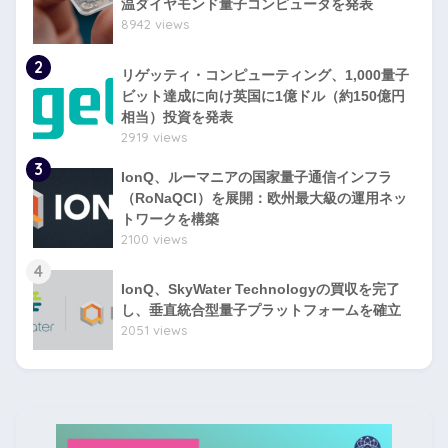
温ダイヤモンド量子コンピュータを発表
8942 views
2
リゲッティ・コンピューティング、1,000量子
ビット達成に向け英国に1億ドル（約150億円
相当）投資を発表
2919 views
3
IonQ、ルーマニアの国家量子通信インフラ
（RoNaQCI）を展開：欧州最大級の運用ネッ
トワークを構築
2100 views
4
IonQ、SkyWater Technologyの買収を完了
し、垂直統合型量子プラットフォームを確立
2051 views