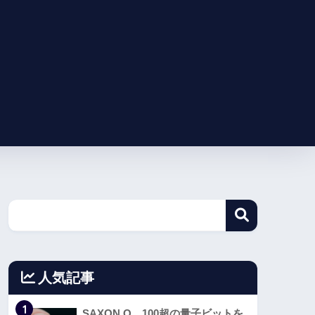
人気記事
1
SAXON Q、100超の量子ビットを