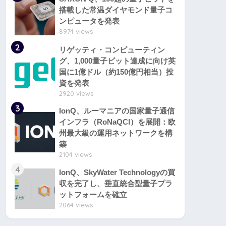
搭載した常温ダイヤモンド量子コ
ンピュータを発表
8974 views
2
リゲッティ・コンピューティン
グ、1,000量子ビット達成に向け英
国に1億ドル（約150億円相当）投
資を発表
2920 views
3
IonQ、ルーマニアの国家量子通信
インフラ（RoNaQCI）を展開：欧
州最大級の運用ネットワークを構
築
2104 views
4
IonQ、SkyWater Technologyの買
収を完了し、垂直統合型量子プラ
ットフォームを確立
2064 views