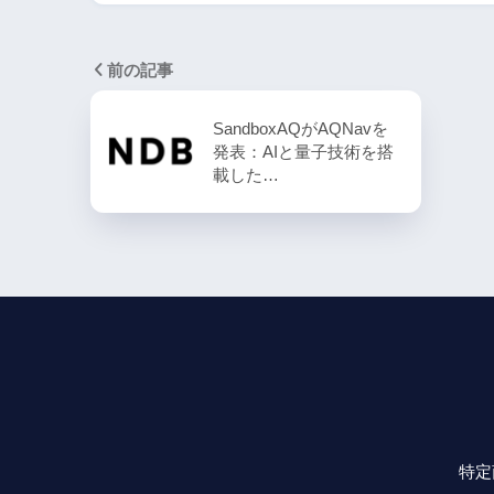
前の記事
SandboxAQがAQNavを
発表：AIと量子技術を搭
載した…
特定