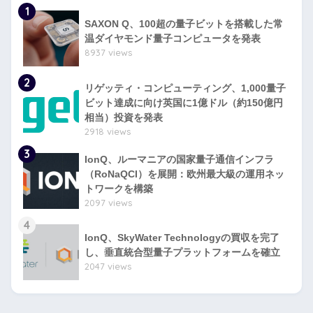
1
SAXON Q、100超の量子ビットを搭載した常
温ダイヤモンド量子コンピュータを発表
8937 views
2
リゲッティ・コンピューティング、1,000量子
ビット達成に向け英国に1億ドル（約150億円
相当）投資を発表
2918 views
3
IonQ、ルーマニアの国家量子通信インフラ
（RoNaQCI）を展開：欧州最大級の運用ネッ
トワークを構築
2097 views
4
IonQ、SkyWater Technologyの買収を完了
し、垂直統合型量子プラットフォームを確立
2047 views