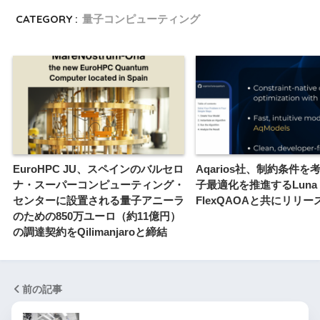
CATEGORY :
量子コンピューティング
EuroHPC JU、スペインのバルセロ
Aqarios社、制約条件を
ナ・スーパーコンピューティング・
子最適化を推進するLuna v
センターに設置される量子アニーラ
FlexQAOAと共にリリー
のための850万ユーロ（約11億円）
の調達契約をQilimanjaroと締結
前の記事