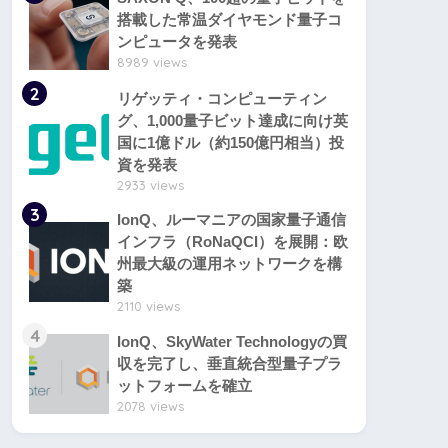
搭載した常温ダイヤモンド量子コ
ンピュータを発表
8989 views
2
リゲッティ・コンピューティン
グ、1,000量子ビット達成に向け英
国に1億ドル（約150億円相当）投
資を発表
2933 views
3
IonQ、ルーマニアの国家量子通信
インフラ（RoNaQCI）を展開：欧
州最大級の運用ネットワークを構
築
2110 views
4
IonQ、SkyWater Technologyの買
収を完了し、垂直統合型量子プラ
ットフォームを確立
2078 views