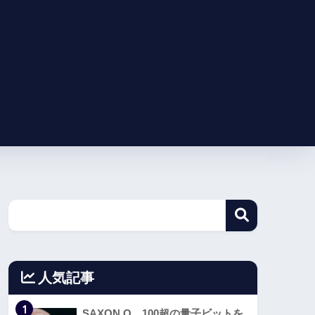
人気記事
1
SAXON Q、100超の量子ビットを