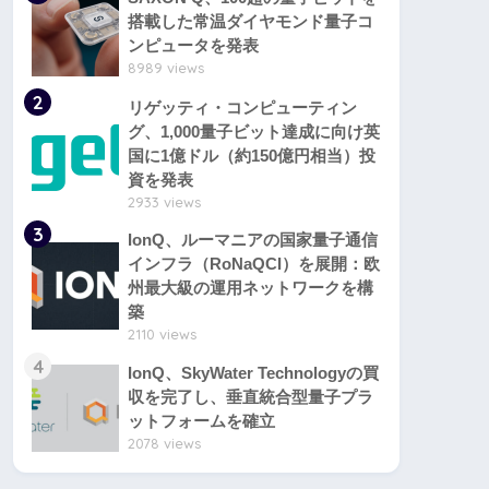
搭載した常温ダイヤモンド量子コ
ンピュータを発表
8989 views
2
リゲッティ・コンピューティン
グ、1,000量子ビット達成に向け英
国に1億ドル（約150億円相当）投
資を発表
2933 views
3
IonQ、ルーマニアの国家量子通信
インフラ（RoNaQCI）を展開：欧
州最大級の運用ネットワークを構
築
2110 views
4
IonQ、SkyWater Technologyの買
収を完了し、垂直統合型量子プラ
ットフォームを確立
2078 views